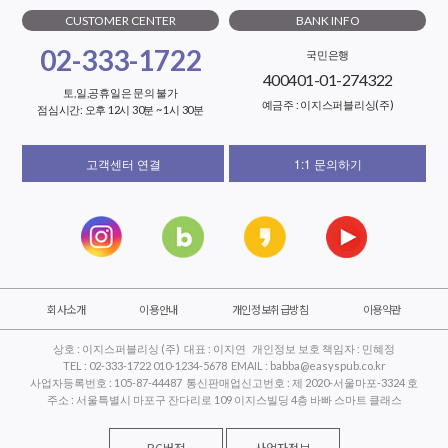
CUSTOMER CENTER
BANK INFO
02-333-1722
국민은행
400401-01-274322
토,일,공휴일은 문의 불가
예금주 : 이지스퍼블리싱(주)
점심시간: 오후 12시 30분 ~ 1시 30분
고객센터 연결
1:1 문의하기
회사소개
이용안내
개인정보취급방침
이용약관
상호 : 이지스퍼블리싱 (주) 대표 : 이지연 개인정보 보호 책임자 : 민혜정
TEL : 02-333-1722 010-1234-5678 EMAIL : babba@easyspub.co.kr
사업자등록번호 : 105-87-44487 통신판매업신고번호 : 제 2020-서울마포-3324 호
주소 : 서울특별시 마포구 잔다리로 109 이지스빌딩 4층 바빠 스마트 클래스
PC버전
사업자정보