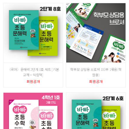
〈국어〉문해력 2단계 8호 세트 [기본
학부모 상담용 브로셔 100부 1묶음(학
교재 + 익힘책]
원용)
회원공개
회원공개