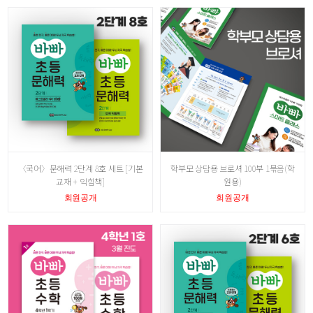
〈국어〉문해력 2단계 8호 세트 [기본
학부모 상담용 브로셔 100부 1묶음(학
교재 + 익힘책]
원용)
회원공개
회원공개