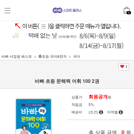
0
바빠 서점용 베스트
🟢초등 국어&한자
국어
1
바빠 초등 문해력 어휘 100 2권
회원공개
상품가
원
적립금
5%
배송비
(조건)
지역별
총 상품 금액
0
원