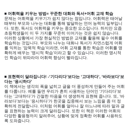
■ 어휘력을 키우는 방법= 꾸준한 대화와 독서+어휘 교재 학습
문제는 어휘력을 키우기가 쉽지 않다는 점입니다. 어휘력은 태어날
때부터 부모와 나누는 대화를 통해 발달하는 언어 능력의 일부입니
다. 또한, 독서도 어휘력을 키우는 중요한 요소입니다. 하지만 요즘
초등학생들이 이 두 가지를 꾸준히 이어가는 것은 쉽지 않습니다.
이러한 상황에서 가장 현실적인 방법은 교재를 활용해 필수 어휘를
학습하는 것입니다. 부모와 나누는 대화나 독서가 자연스럽게 어휘
를 익히는 ‘암묵적 학습’이라면, 어휘 교재를 통한 학습은 어휘를 명
확하게 배우는 ‘명시적 학습’이라고 할 수 있습니다. 이러한 명시적
인 학습이 뒤따라야 어휘력 향상이 빨라집니다.
■ 표현력이 달라집니다! -‘기다리다’보다는 ‘고대하다’, ‘바라보다’보
다는 ‘응시하다’
이 책에서는 생각의 폭을 넓히고 글을 더 풍성하게 만들어 주는 어휘
를 다룹니다. 예를 들면 우리가 흔히 사용하는 단어인 ‘기다리다’보
다는 ‘고대하다’가 간절한 마음을 더 생생하게 표현해 줍니다. 또, ‘바
라보다’보다는 ‘응시하다’가 한곳을 집중해서 보는 느낌을 좀 더 정
확하게 전달합니다. 이처럼 어휘를 얼마나 잘 아느냐에 따라 말과 글
을 표현하는 능력이 크게 달라집니다. 또한 이 책은 이러한 어휘의
다양한 활용형까지 알려주어, 상황에 맞게 정확한 어휘를 사용하도
록 도와줍니다.