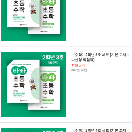
〈수학〉2학년 3호 세트 [기본 교재 +
나선형 익힘책]
회원공개
800원 적립
〈수학〉2학년 4호 세트 [기본 교재 +