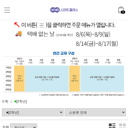
0
수학
■
[2학년]
정렬