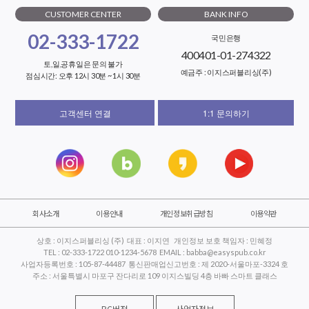
CUSTOMER CENTER
BANK INFO
02-333-1722
국민은행
400401-01-274322
토,일,공휴일은 문의 불가
예금주 : 이지스퍼블리싱(주)
점심시간: 오후 12시 30분 ~ 1시 30분
고객센터 연결
1:1 문의하기
회사소개
이용안내
개인정보취급방침
이용약관
상호 : 이지스퍼블리싱 (주) 대표 : 이지연 개인정보 보호 책임자 : 민혜정
TEL : 02-333-1722 010-1234-5678 EMAIL : babba@easyspub.co.kr
사업자등록번호 : 105-87-44487 통신판매업신고번호 : 제 2020-서울마포-3324 호
주소 : 서울특별시 마포구 잔다리로 109 이지스빌딩 4층 바빠 스마트 클래스
PC버전
사업자정보