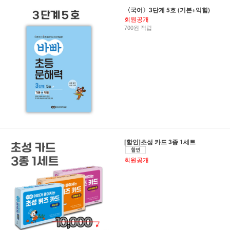
〈국어〉3단계 5호 (기본+익힘)
회원공개
700원 적립
[할인]초성 카드 3종 1세트
회원공개