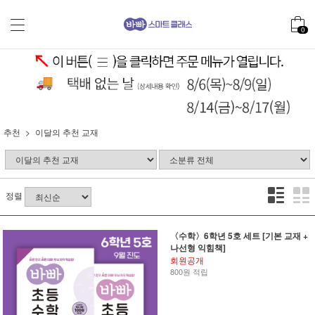
0
추천
이달의 추천 교재
정렬
〈수학〉6학년 5호 세트 [기본 교재 +
나선형 익힘책]
회원공개
800원 적립