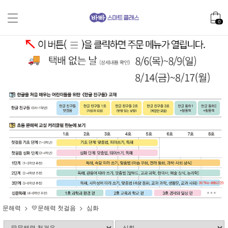
0
문해력
💛문해력 첫걸음
심화