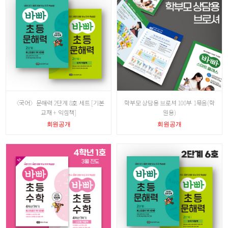
〈국어〉문해력 2단계 8호 세트 [기본
학부모 상담용 브로셔 100부 1묶음(학
교재 + 익힘책]
원용)
회원공개
회원공개