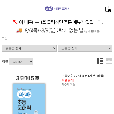
0
추천
정렬
〈국어〉3단계 5호 (기본+익힘)
회원공개
700원 적립