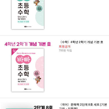
〈수학〉4학년 2학기 개념 기본 호
회원공개
700원 적립
〈국어〉문해력 2단계 8호 세트 [기본
교재 + 익힘책]