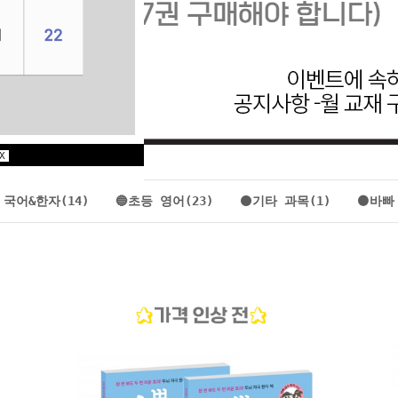
X
 국어&한자(14)
🔵초등 영어(23)
⚫기타 과목(1)
🟤바빠